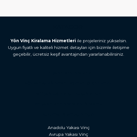
KATAGORİ
Yön Vinç Kiralama Hizmetleri
ile projeleriniz yükselsin.
Uygun fiyatlı ve kaliteli hizmet detayları için bizimle iletişime
geçebilir, ücretsiz keşif avantajından yararlanabilirsiniz.
En yakın vinç kiralama
ağır sanayi ekipmanı taşımacılığı çözümleri
hafif yük taşıma için küçük vinçler
en yakın vinç operatörü kiralama
kurumsal iş amaçlı vinçler
Anadolu Yakası Vinç
Avrupa Yakası Vinç