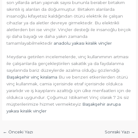
son yıllarda artan yapınak sayısı bununla beraber birtakım
sıkıntılı iş alanları da doğurmuştur. Birtakım alanlarda
insanoğlu kifayetsiz kaldığından ötürü elektrik ile çalışan
cihazlar ya da aletler devreye girmektedir. Bu elektrikli
aletlerden biri ise vinçtir. Vinçler desteği ile insanoğlu birçok
işi daha bayağı ve daha yakın zamanda
tamamlayabilmektedir
anadolu yakası kiralık vinçler
Meydana getirilen incelemelerde, vinç kullanımının artması
ile çalışanlarda gerçekleştirilen sakatlık ya da faydalanma
sayılarında bariz düzeylerde azalma olduğu gözlendiği.
Başakşehir vinç kiralama
Bu ve benzeri etkenlerden ötürü
vinç kullanmak, camia içerisinde etraf içerisinde oldukca
yararlıdır ve iş kayıplarını azalttığı için ülke menfaatleri için de
oldukca uygundur. Çoğumuz Istikamet Vinç olarak 7 24 siz
müşterilerimize hizmet vermekteyiz
Başakşehir avrupa
yakası kiralık vinçler
←
Önceki Yazı
Sonraki Yazı
→