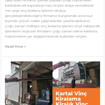
takip eden firmamız işlevsel yüksek tonajlı malzemeleri
kaldırabilecek kapasiteye haiz vinçleri kiraya vermektedir.
Her çeşit vinç kiralama işlemini rahatça
gerçekleştirebileceğiniz firmamız bünyesinde sorunsuz
biçimde çözüm odaklı çalışmalardan yararlanabilirsiniz.
Çoğu zaman Maltepe vinç kiralama işlemini vinçli nakliyecilik
işlemlerini oluşturan firmaların çoğu zaman tekne kaldırma,
malzemelerin yer değiştirmesinde kullanılan vinçleri
Read More »
Kartal
Vinç
Kiralama
Kiralık
Vinç
Kartal