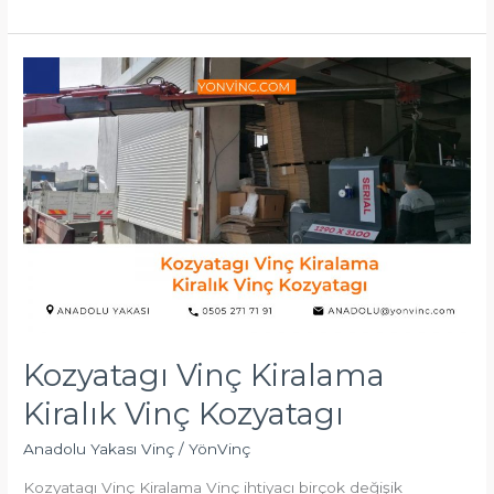
Kozyatagı
Vinç
Kiralama
Kiralık
Vinç
Kozyatagı
Kozyatagı Vinç Kiralama
Kiralık Vinç Kozyatagı
Anadolu Yakası Vinç
/
YönVinç
Kozyatagı Vinç Kiralama Vinç ihtiyacı birçok değişik