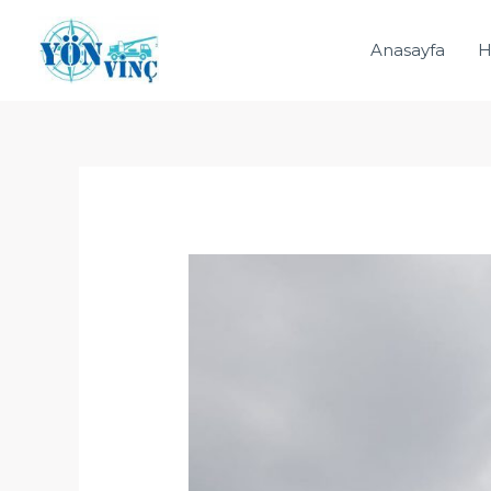
İçeriğe
atla
Anasayfa
H