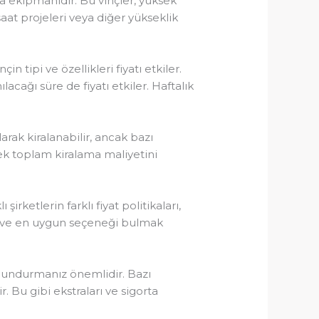
rma ekipmanıdır. Bu vinçler, yüksek
şaat projeleri veya diğer yükseklik
çin tipi ve özellikleri fiyatı etkiler.
lacağı süre de fiyatı etkiler. Haftalık
larak kiralanabilir, ancak bazı
ek toplam kiralama maliyetini
 şirketlerin farklı fiyat politikaları,
rmak ve en uygun seçeneği bulmak
bulundurmanız önemlidir. Bazı
r. Bu gibi ekstraları ve sigorta