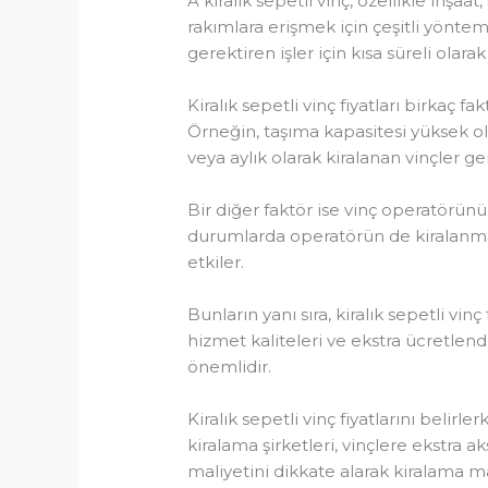
A kiralık sepetli vinç, özellikle inşa
rakımlara erişmek için çeşitli yönteml
gerektiren işler için kısa süreli olarak 
Kiralık sepetli vinç fiyatları birkaç fak
Örneğin, taşıma kapasitesi yüksek olan
veya aylık olarak kiralanan vinçler g
Bir diğer faktör ise vinç operatörünün
durumlarda operatörün de kiralanmas
etkiler.
Bunların yanı sıra, kiralık sepetli vinç f
hizmet kaliteleri ve ekstra ücretlend
önemlidir.
Kiralık sepetli vinç fiyatlarını beli
kiralama şirketleri, vinçlere ekstra ak
maliyetini dikkate alarak kiralama ma