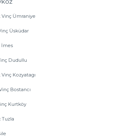
eykoz
k Vinç Ümraniye
 Vinç Üsküdar
ç İmes
Vinç Dudullu
k Vinç Kozyatagı
 Vinç Bostancı
Vinç Kurtköy
ç Tuzla
ile