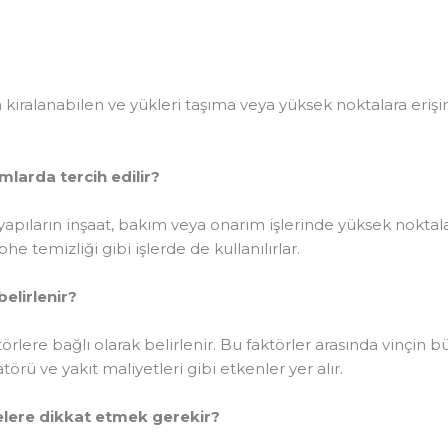
 için kiralanabilen ve yükleri taşıma veya yüksek noktalara er
umlarda tercih edilir?
ya yapıların inşaat, bakım veya onarım işlerinde yüksek nokta
e temizliği gibi işlerde de kullanılırlar.
 belirlenir?
faktörlere bağlı olarak belirlenir. Bu faktörler arasında vinçin 
örü ve yakıt maliyetleri gibi etkenler yer alır.
 nelere dikkat etmek gerekir?