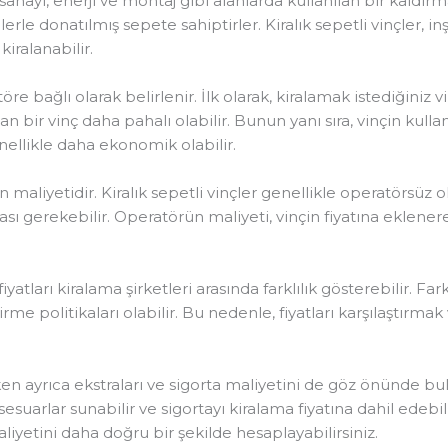
at, sanayi, enerji ve montaj gibi alanlarda kullanılan bir kaldı
erle donatılmış sepete sahiptirler. Kiralık sepetli vinçler, in
kiralanabilir.
töre bağlı olarak belirlenir. İlk olarak, kiralamak istediğiniz vin
 bir vinç daha pahalı olabilir. Bunun yanı sıra, vinçin kullanı
enellikle daha ekonomik olabilir.
 maliyetidir. Kiralık sepetli vinçler genellikle operatörsüz o
ı gerekebilir. Operatörün maliyeti, vinçin fiyatına eklener
iyatları kiralama şirketleri arasında farklılık gösterebilir. Farklı
irme politikaları olabilir. Bu nedenle, fiyatları karşılaştı
rlerken ayrıca ekstraları ve sigorta maliyetini de göz önünde 
sesuarlar sunabilir ve sigortayı kiralama fiyatına dahil edebili
liyetini daha doğru bir şekilde hesaplayabilirsiniz.