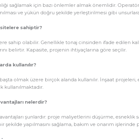
venliği sağlamak için bazı önlemler almak önemlidir. Operatö
nılması ve yükün doğru şekilde yerleştirilmesi gibi unsurl
asitelere sahiptir?
elere sahip olabilir. Genellikle tonaj cinsinden ifade edilen ka
 belirtir. Kapasite, projenin ihtiyaçlarına göre seçilir.
larda kullanılır?
ü başta olmak üzere birçok alanda kullanılır. İnşaat projeleri
ak kullanılmaktadır.
avantajları nelerdir?
 avantajları şunlardır: proje maliyetlerini düşürme, esneklik
li bir şekilde yapılmasını sağlama, bakım ve onarım işlerind