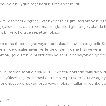
tırmak ve en uygun seçeneği bulmak önemlidir.
kiralık sepetli vinçler, yüksek yerlere erişimi sağlamak için 
aj çalışmaları, bakım ve onarım işlemleri gibi birçok alanda kul
iş bir vinç kolu ve sepetten oluşur.
yle daha önce ulaşılamayan noktalara kolaylıkla erişebilir. Sep
nellikle ulaşılamayan yerlerdeki işlerin daha hızlı ve verimli 
amak, işçi güvenliğini artırmak ve zorlu operasyonları gerçek
bilir. Bazıları sabit olarak kurulur ve tek noktada çalışırken, d
ikle yüksek taşıma kapasitelerine sahiptir ve büyük ve ağır yük
diğer endüstriyel sektörlerde yaygın olarak kullanılır, çünkü g
lenir?