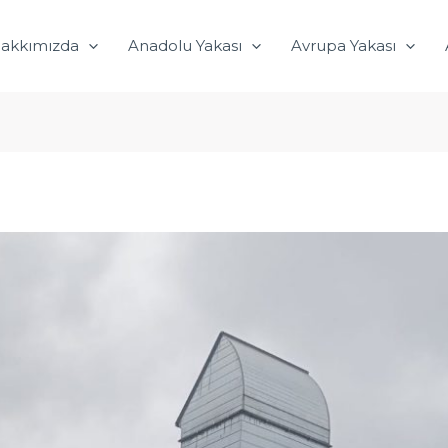
akkımızda
Anadolu Yakası
Avrupa Yakası